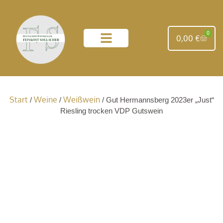
0
0,00
€
unsere Weingüter
Start
Weine
Weißwein
/
/
/ Gut Hermannsberg 2023er „Just“
Riesling trocken VDP Gutswein