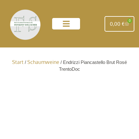
0
0,00
€
unsere Weingüter
Start
Schaumweine
/
/ Endrizzi Piancastello Brut Rosé
TrentoDoc