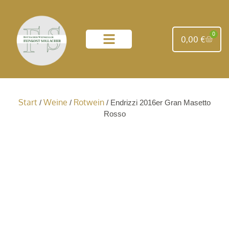
0
0,00
€
unsere Weingüter
Start
Weine
Rotwein
/
/
/ Endrizzi 2016er Gran Masetto
Rosso