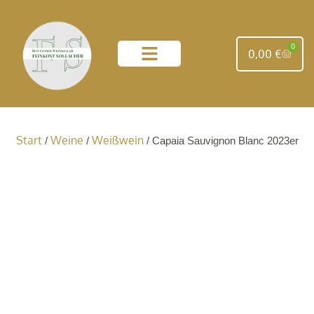
0
0,00
€
unsere Weingüter
Start
Weine
Weißwein
/
/
/ Capaia Sauvignon Blanc 2023er