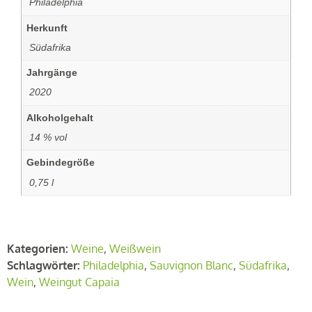
‏‏‎ ‎Philadelphia
Herkunft
‏‏‎ ‎Südafrika
Jahrgänge
‏‏‎ ‎2020
Alkoholgehalt
‏‏‎ ‎14 % vol
Gebindegröße
‏‏‎ ‎0,75 l
Kategorien:
Weine
,
Weißwein
Schlagwörter:
Philadelphia
,
Sauvignon Blanc
,
Südafrika
,
Wein
,
Weingut Capaia