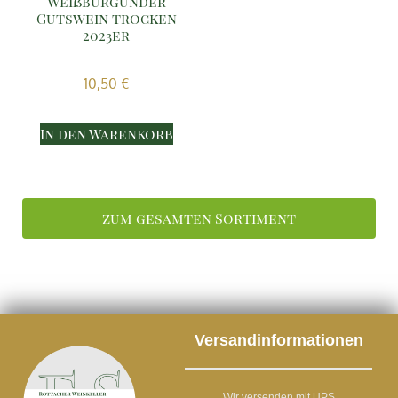
Weißburgunder
Gutswein trocken
2023er
10,50
€
In den Warenkorb
zum gesamten Sortiment
Versandinformationen
Wir versenden mit UPS